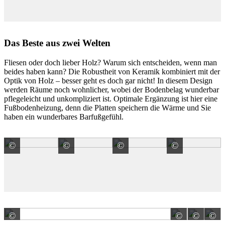
Das Beste aus zwei Welten
Fliesen oder doch lieber Holz? Warum sich entscheiden, wenn man
beides haben kann? Die Robustheit von Keramik kombiniert mit der
Optik von Holz – besser geht es doch gar nicht! In diesem Design
werden Räume noch wohnlicher, wobei der Bodenbelag wunderbar
pflegeleicht und unkompliziert ist. Optimale Ergänzung ist hier eine
Fußbodenheizung, denn die Platten speichern die Wärme und Sie
haben ein wunderbares Barfußgefühl.
©
©
©
©
Meissen Keramik GmbH
Meissen Keramik GmbH
Meissen Keramik GmbH
Meissen
©
©
©
©
V & B Fliesen GmbH
Meiss
V