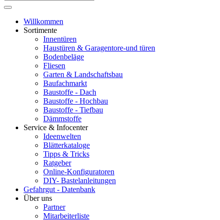
Willkommen
Sortimente
Innentüren
Haustüren & Garagentore-und türen
Bodenbeläge
Fliesen
Garten & Landschaftsbau
Baufachmarkt
Baustoffe - Dach
Baustoffe - Hochbau
Baustoffe - Tiefbau
Dämmstoffe
Service & Infocenter
Ideenwelten
Blätterkataloge
Tipps & Tricks
Ratgeber
Online-Konfiguratoren
DIY- Bastelanleitungen
Gefahrgut - Datenbank
Über uns
Partner
Mitarbeiterliste