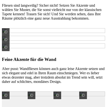
Fliesen sind langweilig? Sicher nicht! Setzen Sie Akzente und
wählen Sie Muster, die Sie sonst vielleicht nur von der klassischen
Tapete kennen! Trauen Sie sich! Und Sie werden sehen, dass Ihre
Räume plötzlich eine ganz neue Ausstrahlung bekommen.
©
Fincibec S.p.A. - MONOCIBEC -
©
Meissen Keramik GmbH
©
Fincibec S.p.A. - MONOCIBEC -
Feine Akzente für die Wand
Aber pssst: Wandfliesen können auch ganz leise Akzente setzen und
sich elegant und edel in Ihren Raum einschmiegen. Wer es lieber
etwas dezenter mag, aber trotzdem absolut im Trend sein will, setzt
daher auf schlichtes, mondänes Design.
©
©
©
©
Casalgrande-Padana S.p.A.
Casalgrande-Padana S.p.A.
Casalgrande-Padana S.p.
Casalgra