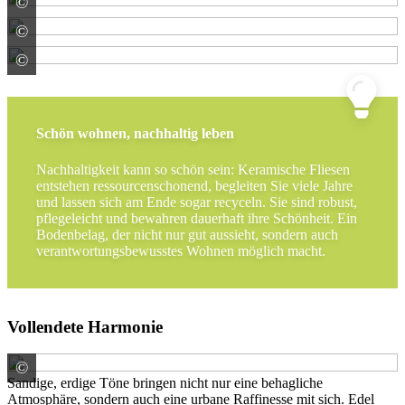
©
Fincibec S.p.A. - CENTURY -
©
Casalgrande-Padana S.p.A.
©
Fincibec S.p.A. - CENTURY -
Schön wohnen, nachhaltig leben
Nachhaltigkeit kann so schön sein: Keramische Fliesen
entstehen ressourcenschonend, begleiten Sie viele Jahre
und lassen sich am Ende sogar recyceln. Sie sind robust,
pflegeleicht und bewahren dauerhaft ihre Schönheit. Ein
Bodenbelag, der nicht nur gut aussieht, sondern auch
verantwortungsbewusstes Wohnen möglich macht.
Vollendete Harmonie
©
Casalgrande-Padana S.p.A.
Sandige, erdige Töne bringen nicht nur eine behagliche
Atmosphäre, sondern auch eine urbane Raffinesse mit sich. Edel