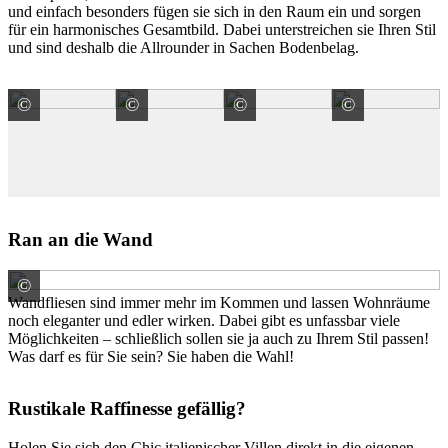
und einfach besonders fügen sie sich in den Raum ein und sorgen
für ein harmonisches Gesamtbild. Dabei unterstreichen sie Ihren Stil
und sind deshalb die Allrounder in Sachen Bodenbelag.
©
©
©
©
Casalgrande-Padana S.p.A.
Casalgrande-Padana S.p.A.
Casalgrande-Padana S.p.
Casalgra
Ran an die Wand
©
V&B Fliesen GmbH, Marke Engers
Wandfliesen sind immer mehr im Kommen und lassen Wohnräume
noch eleganter und edler wirken. Dabei gibt es unfassbar viele
Möglichkeiten – schließlich sollen sie ja auch zu Ihrem Stil passen!
Was darf es für Sie sein? Sie haben die Wahl!
Rustikale Raffinesse gefällig?
Holen Sie sich den Chic italienischer Villen direkt in die eigenen