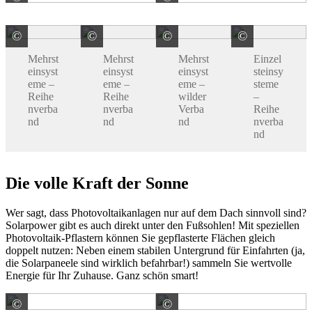
©
©
©
©
Rinn Beton- und Naturstein GmbH & Co. KG
Rinn Beton- und Naturstein GmbH & Co.
Rinn Beton- und Naturs
Rinn Be
Mehrst
Mehrst
Mehrst
Einzel
einsyst
einsyst
einsyst
steinsy
eme –
eme –
eme –
steme
Reihe
Reihe
wilder
–
nverba
nverba
Verba
Reihe
nd
nd
nd
nverba
nd
Die volle Kraft der Sonne
Wer sagt, dass Photovoltaikanlagen nur auf dem Dach sinnvoll sind?
Solarpower gibt es auch direkt unter den Fußsohlen! Mit speziellen
Photovoltaik-Pflastern können Sie gepflasterte Flächen gleich
doppelt nutzen: Neben einem stabilen Untergrund für Einfahrten (ja,
die Solarpaneele sind wirklich befahrbar!) sammeln Sie wertvolle
Energie für Ihr Zuhause. Ganz schön smart!
©
©
Wienerberger GmbH
Wienerberger GmbH