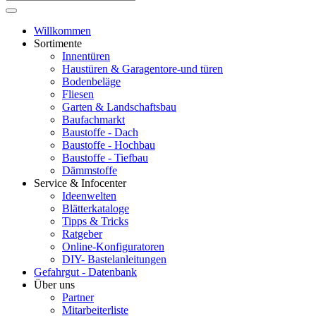
Willkommen
Sortimente
Innentüren
Haustüren & Garagentore-und türen
Bodenbeläge
Fliesen
Garten & Landschaftsbau
Baufachmarkt
Baustoffe - Dach
Baustoffe - Hochbau
Baustoffe - Tiefbau
Dämmstoffe
Service & Infocenter
Ideenwelten
Blätterkataloge
Tipps & Tricks
Ratgeber
Online-Konfiguratoren
DIY- Bastelanleitungen
Gefahrgut - Datenbank
Über uns
Partner
Mitarbeiterliste