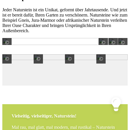
Jeder Naturstein ist ein Unikat, geformt über Jahrtausende. Und jetzt
ist er bereit dafür, Ihren Garten zu verschönern. Natursteine wie zum
Beispiel Gneis, Jura-Marmor oder afrikanischer Naturstein verleihen
Ihrer Oase Charakter und bringen Ursprünglichkeit in Ihren
Außenbereich.
©
©
©
©
Glöckel Natursteinwerk GmbH
Glöcke
A
©
©
©
©
AGABA GmbH
Stone Experts Naturstein Großhandels G
AGABA GmbH
Stone E
Vielseitig, vielseitiger, Naturstein!
Mal rau, mal glatt, mal modern, mal rustikal – Naturstein