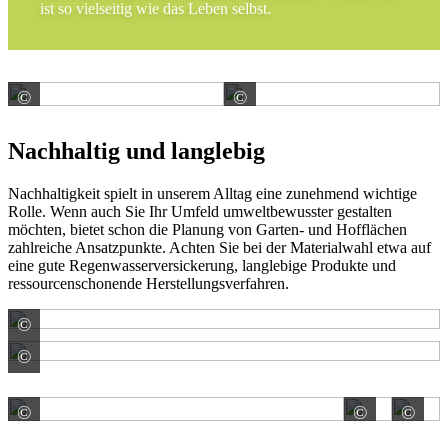
ist so vielseitig wie das Leben selbst.
©
©
SELTRA Natursteinhandel GmbH
SELTRA Natursteinhan
Nachhaltig und langlebig
Nachhaltigkeit spielt in unserem Alltag eine zunehmend wichtige
Rolle. Wenn auch Sie Ihr Umfeld umweltbewusster gestalten
möchten, bietet schon die Planung von Garten- und Hofflächen
zahlreiche Ansatzpunkte. Achten Sie bei der Materialwahl etwa auf
eine gute Regenwasserversickerung, langlebige Produkte und
ressourcenschonende Herstellungsverfahren.
©
Rinn Beton- und Naturstein GmbH & Co. KG
©
REDSUN GmbH & Co. KG
©
©
©
Diephaus Betonwerk GmbH
Dieph