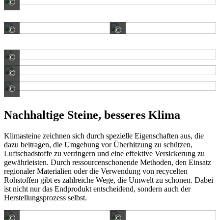
©
REDSUN GmbH & Co. KG
©
©
EHL AG
EHL AG
©
EHL AG
©
EHL AG
©
EHL AG
Nachhaltige Steine, besseres Klima
Klimasteine zeichnen sich durch spezielle Eigenschaften aus, die
dazu beitragen, die Umgebung vor Überhitzung zu schützen,
Luftschadstoffe zu verringern und eine effektive Versickerung zu
gewährleisten. Durch ressourcenschonende Methoden, den Einsatz
regionaler Materialien oder die Verwendung von recycelten
Rohstoffen gibt es zahlreiche Wege, die Umwelt zu schonen. Dabei
ist nicht nur das Endprodukt entscheidend, sondern auch der
Herstellungsprozess selbst.
©
©
Rinn Beton- und Naturstein GmbH & Co. KG
Rinn Beton- und Naturs