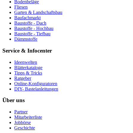
Bodenbeläge
Fliesen
Garten & Landschaftsbau
Baufachmarkt
Baustoffe - Dach
Baustoffe - Hochbau
Baustoffe - Tiefbau
Dämmstoffe
Service & Infocenter
Ideenwelten
Blätterkataloge
Tipps & Tricks
Ratgeber
Online-Konfiguratoren
DIY- Bastelanleitungen
Über uns
Partner
Mitarbeiterliste
Jobbörse
Geschichte