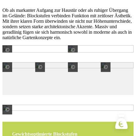
Ob als markanter Aufgang zur Haustür oder als ruhiger Übergang
im Gelände: Blockstufen verbinden Funktion mit zeitloser Ästhetik.
Mit ihrer klaren Form überwinden sie nicht nur Höhenunterschiede,
sondern setzen starke architektonische Akzente. Massiv und
geradlinig fügen sie sich harmonisch sowohl in moderne als auch in
natürliche Gartenkonzepte ein.
©
©
Kronimus AG Betonsteinwerke
Kronimus AG Betonstein
©
©
©
©
Kronimus AG Betonsteinwerke
Kronimus AG Betonsteinwerke
Kronimus AG Betonstein
Kronimu
©
Kronimus AG Betonsteinwerke
Gewichtsoptimierte Blockstufen