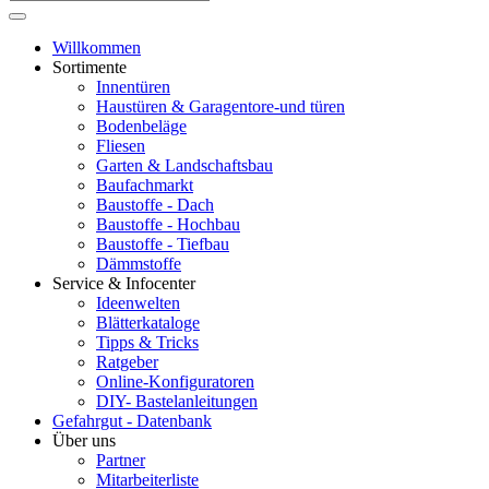
Willkommen
Sortimente
Innentüren
Haustüren & Garagentore-und türen
Bodenbeläge
Fliesen
Garten & Landschaftsbau
Baufachmarkt
Baustoffe - Dach
Baustoffe - Hochbau
Baustoffe - Tiefbau
Dämmstoffe
Service & Infocenter
Ideenwelten
Blätterkataloge
Tipps & Tricks
Ratgeber
Online-Konfiguratoren
DIY- Bastelanleitungen
Gefahrgut - Datenbank
Über uns
Partner
Mitarbeiterliste