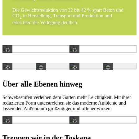
Die Gewichtsreduktion von 32 bis 42 % spart Beton und
CO
in Herstellung, Transport und Produktion und
2
erleichtert die Verlegung deutlich.
©
©
KANN GmbH Baustoffwerke
Klostermann GmbH & C
©
©
©
©
Klostermann GmbH & Co. KG
Klostermann GmbH & Co. KG
Klostermann GmbH & C
Kloster
Über alle Ebenen hinweg
Schwebestufen verleihen dem Garten mehr Leichtigkeit. Mit ihrer
reduzierten Form unterstreichen sie das moderne Ambiente und
lassen den Außenraum großzügiger und offener wirken.
©
©
METTEN Stein+Design GmbH & Co. KG
METTEN Stein+Design
Treppen wie in der Toskana