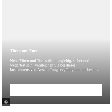
Türen und Tore
Neue Türen und Tore sollten langlebig, sicher und
wetterfest sein. Vergleichen Sie bei dieser
kostenintensiven Anschaffung sorgfältig, um die beste
Wahl zu treffen.
Zum Beitrag
©
colourbox.de