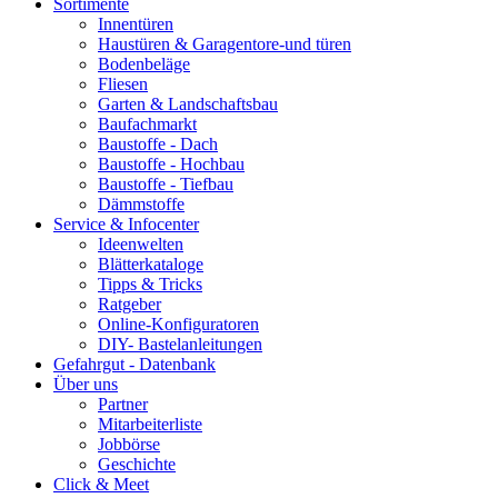
Sortimente
Innentüren
Haustüren & Garagentore-und türen
Bodenbeläge
Fliesen
Garten & Landschaftsbau
Baufachmarkt
Baustoffe - Dach
Baustoffe - Hochbau
Baustoffe - Tiefbau
Dämmstoffe
Service & Infocenter
Ideenwelten
Blätterkataloge
Tipps & Tricks
Ratgeber
Online-Konfiguratoren
DIY- Bastelanleitungen
Gefahrgut - Datenbank
Über uns
Partner
Mitarbeiterliste
Jobbörse
Geschichte
Click & Meet