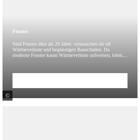
Fenster
Sind Fenster älter als 20 Jahre, verursachen sie oft
Wärmeverluste und begünstigen Bauschäden. Da
moderne Fenster kaum Wärmeverluste aufweisen, lohnt
sich ein Austausch.
Zum Beitrag
©
colourbox.de