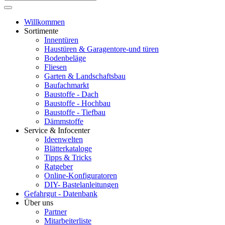
Willkommen
Sortimente
Innentüren
Haustüren & Garagentore-und türen
Bodenbeläge
Fliesen
Garten & Landschaftsbau
Baufachmarkt
Baustoffe - Dach
Baustoffe - Hochbau
Baustoffe - Tiefbau
Dämmstoffe
Service & Infocenter
Ideenwelten
Blätterkataloge
Tipps & Tricks
Ratgeber
Online-Konfiguratoren
DIY- Bastelanleitungen
Gefahrgut - Datenbank
Über uns
Partner
Mitarbeiterliste