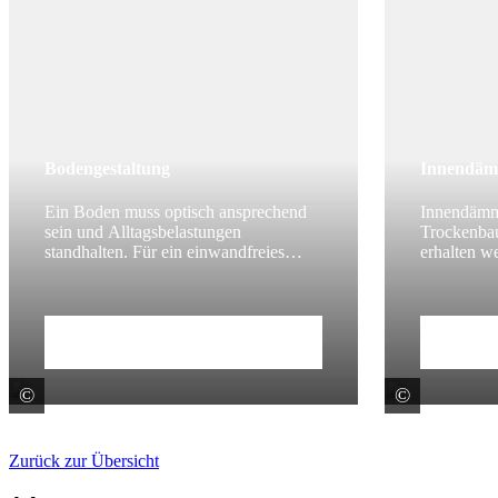
Bodengestaltung
Innendä
Ein Boden muss optisch ansprechend
Innendämm
sein und Alltagsbelastungen
Trockenbau
standhalten. Für ein einwandfreies
erhalten w
Ergebnis gibt es einiges beim
gänglich si
fachgerechten Bodenaufbau zu
(nachträg
beachten.
Zum Beitrag
Zum Be
©
©
Meissen Keramik GmbH
Knauf
Zurück zur Übersicht