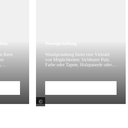
nbau
Wandgestaltung
n Ihren
Wandgestaltung bietet eine Vielzahl
ner
von Möglichkeiten: Sichtbarer Putz,
.
Farbe oder Tapete, Holzpaneele oder
mplizierten
Verblendsysteme machen Ihre Räume
en
einzigartig.
Zum Beitrag
©
z Maisch GmbH & Co. KG
A.S. Création Tapeten AG Geschäftsber