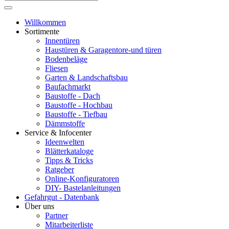
Willkommen
Sortimente
Innentüren
Haustüren & Garagentore-und türen
Bodenbeläge
Fliesen
Garten & Landschaftsbau
Baufachmarkt
Baustoffe - Dach
Baustoffe - Hochbau
Baustoffe - Tiefbau
Dämmstoffe
Service & Infocenter
Ideenwelten
Blätterkataloge
Tipps & Tricks
Ratgeber
Online-Konfiguratoren
DIY- Bastelanleitungen
Gefahrgut - Datenbank
Über uns
Partner
Mitarbeiterliste