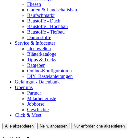
Fliesen
Garten & Landschaftsbau
Baufachmarkt
Baustoffe - Dach
Baustoffe - Hochbau
Baustoffe - Tiefbau
Dämmstoffe
Service & Infocenter
Ideenwelten
Blätterkataloge
Tipps & Tricks
Ratgeber
Online-Konfiguratoren
DIY- Bastelanleitungen
Gefahrgut - Datenbank
Über uns
Partner
Mitarbeiterliste
Jobbörse
Geschichte
Click & Meet
Alle akzeptieren
Nein, anpassen
Nur erforderliche akzeptieren