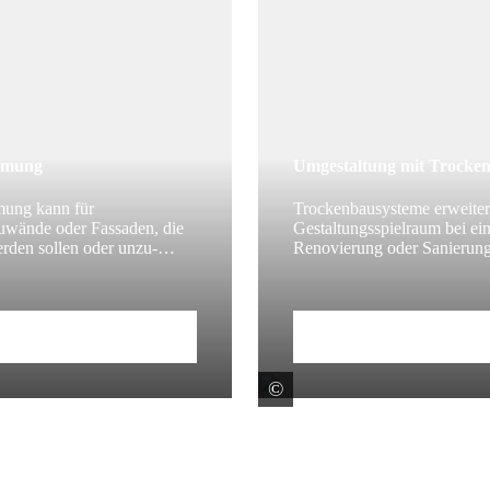
mmung
Umgestaltung mit Trocke
ung kann für
Trockenbausysteme erweiter
wände oder Fassaden, die
Gestaltungsspielraum bei ei
erden sollen oder unzu­
Renovierung oder Sanierung
nd, eine gute Option zur
Profitieren Sie von der unko
lichen) Wärmedämmung sein.
Verarbeitung der angeboten
Lösungen.
itrag
Zum Beitrag
©
 Performance Materials GmbH
Protektorwerk Floren