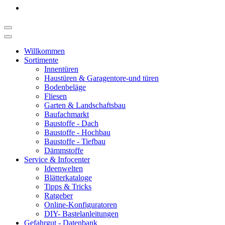
Willkommen
Sortimente
Innentüren
Haustüren & Garagentore-und türen
Bodenbeläge
Fliesen
Garten & Landschaftsbau
Baufachmarkt
Baustoffe - Dach
Baustoffe - Hochbau
Baustoffe - Tiefbau
Dämmstoffe
Service & Infocenter
Ideenwelten
Blätterkataloge
Tipps & Tricks
Ratgeber
Online-Konfiguratoren
DIY- Bastelanleitungen
Gefahrgut - Datenbank