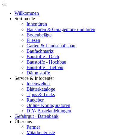
Willkommen
Sortimente
Innentüren
Haustüren & Garagentore-und türen
Bodenbeläge
Fliesen
Garten & Landschaftsbau
Baufachmarkt
Baustoffe - Dach
Baustoffe - Hochbau
Baustoffe - Tiefbau
Dämmstoffe
Service & Infocenter
Ideenwelten
Blätterkataloge
Tipps & Tricks
Ratgeber
Online-Konfiguratoren
DIY- Bastelanleitungen
Gefahrgut - Datenbank
Über uns
Partner
Mitarbeiterliste