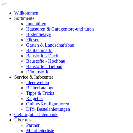
Willkommen
Sortimente
Innentüren
Haustüren & Garagentore-und türen
Bodenbeläge
Fliesen
Garten & Landschaftsbau
Baufachmarkt
Baustoffe - Dach
Baustoffe - Hochbau
Baustoffe - Tiefbau
Dämmstoffe
Service & Infocenter
Ideenwelten
Blätterkataloge
Tipps & Tricks
Ratgeber
Online-Konfiguratoren
DIY- Bastelanleitungen
Gefahrgut - Datenbank
Über uns
Partner
Mitarbeiterliste