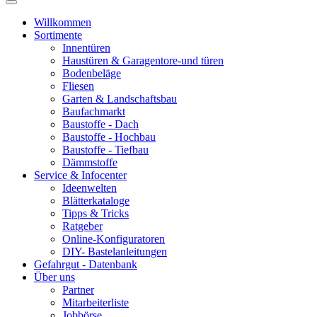
Willkommen
Sortimente
Innentüren
Haustüren & Garagentore-und türen
Bodenbeläge
Fliesen
Garten & Landschaftsbau
Baufachmarkt
Baustoffe - Dach
Baustoffe - Hochbau
Baustoffe - Tiefbau
Dämmstoffe
Service & Infocenter
Ideenwelten
Blätterkataloge
Tipps & Tricks
Ratgeber
Online-Konfiguratoren
DIY- Bastelanleitungen
Gefahrgut - Datenbank
Über uns
Partner
Mitarbeiterliste
Jobbörse