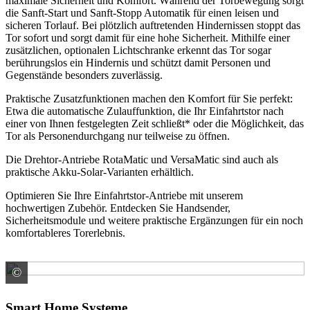
maximale Sicherheit und Komfort. Während der Torbewegung sorgt
die Sanft-Start und Sanft-Stopp Automatik für einen leisen und
sicheren Torlauf. Bei plötzlich auftretenden Hindernissen stoppt das
Tor sofort und sorgt damit für eine hohe Sicherheit. Mithilfe einer
zusätzlichen, optionalen Lichtschranke erkennt das Tor sogar
berührungslos ein Hindernis und schützt damit Personen und
Gegenstände besonders zuverlässig.
Praktische Zusatzfunktionen machen den Komfort für Sie perfekt:
Etwa die automatische Zulauffunktion, die Ihr Einfahrtstor nach
einer von Ihnen festgelegten Zeit schließt* oder die Möglichkeit, das
Tor als Personendurchgang nur teilweise zu öffnen.
Die Drehtor-Antriebe RotaMatic und VersaMatic sind auch als
praktische Akku-Solar-Varianten erhältlich.
Optimieren Sie Ihre Einfahrtstor-Antriebe mit unserem
hochwertigen Zubehör. Entdecken Sie Handsender,
Sicherheitsmodule und weitere praktische Ergänzungen für ein noch
komfortableres Torerlebnis.
©
HÖRMANN KG Verkaufsgesellschaft
Smart Home Systeme