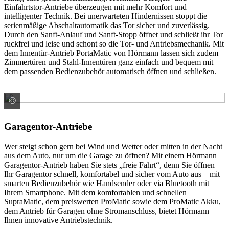
Einfahrtstor-Antriebe überzeugen mit mehr Komfort und
intelligenter Technik. Bei unerwarteten Hindernissen stoppt die
serienmäßige Abschaltautomatik das Tor sicher und zuverlässig.
Durch den Sanft-Anlauf und Sanft-Stopp öffnet und schließt ihr Tor
ruckfrei und leise und schont so die Tor- und Antriebsmechanik. Mit
dem Innentür-Antrieb PortaMatic von Hörmann lassen sich zudem
Zimmertüren und Stahl-Innentüren ganz einfach und bequem mit
dem passenden Bedienzubehör automatisch öffnen und schließen.
©
HÖRMANN KG Verkaufsgesellschaft
Garagentor-Antriebe
Wer steigt schon gern bei Wind und Wetter oder mitten in der Nacht
aus dem Auto, nur um die Garage zu öffnen? Mit einem Hörmann
Garagentor-Antrieb haben Sie stets „freie Fahrt“, denn Sie öffnen
Ihr Garagentor schnell, komfortabel und sicher vom Auto aus – mit
smarten Bedienzubehör wie Handsender oder via Bluetooth mit
Ihrem Smartphone. Mit dem komfortablen und schnellen
SupraMatic, dem preiswerten ProMatic sowie dem ProMatic Akku,
dem Antrieb für Garagen ohne Stromanschluss, bietet Hörmann
Ihnen innovative Antriebstechnik.