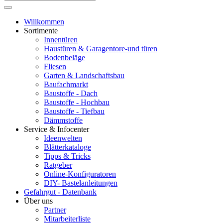
Willkommen
Sortimente
Innentüren
Haustüren & Garagentore-und türen
Bodenbeläge
Fliesen
Garten & Landschaftsbau
Baufachmarkt
Baustoffe - Dach
Baustoffe - Hochbau
Baustoffe - Tiefbau
Dämmstoffe
Service & Infocenter
Ideenwelten
Blätterkataloge
Tipps & Tricks
Ratgeber
Online-Konfiguratoren
DIY- Bastelanleitungen
Gefahrgut - Datenbank
Über uns
Partner
Mitarbeiterliste