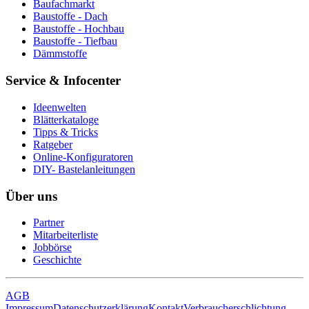
Baufachmarkt
Baustoffe - Dach
Baustoffe - Hochbau
Baustoffe - Tiefbau
Dämmstoffe
Service & Infocenter
Ideenwelten
Blätterkataloge
Tipps & Tricks
Ratgeber
Online-Konfiguratoren
DIY- Bastelanleitungen
Über uns
Partner
Mitarbeiterliste
Jobbörse
Geschichte
AGB
Impressum
Datenschutzerklärung
Kontakt
Verbraucherschlichtung