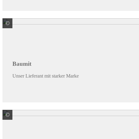
©
Baumit GmbH
Baumit
Unser Lieferant mit starker Marke
©
BMI Deutschland GmbH Marke Braas