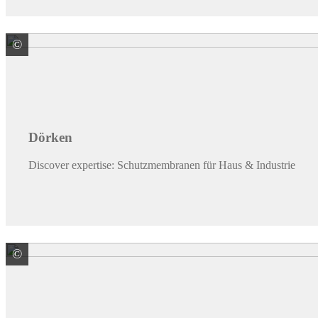
©
Dörken GmbH & Co. KG
Dörken
Discover expertise: Schutzmembranen für Haus & Industrie
©
EHL AG