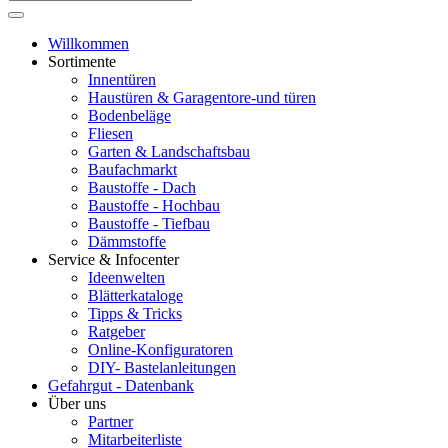
Willkommen
Sortimente
Innentüren
Haustüren & Garagentore-und türen
Bodenbeläge
Fliesen
Garten & Landschaftsbau
Baufachmarkt
Baustoffe - Dach
Baustoffe - Hochbau
Baustoffe - Tiefbau
Dämmstoffe
Service & Infocenter
Ideenwelten
Blätterkataloge
Tipps & Tricks
Ratgeber
Online-Konfiguratoren
DIY- Bastelanleitungen
Gefahrgut - Datenbank
Über uns
Partner
Mitarbeiterliste