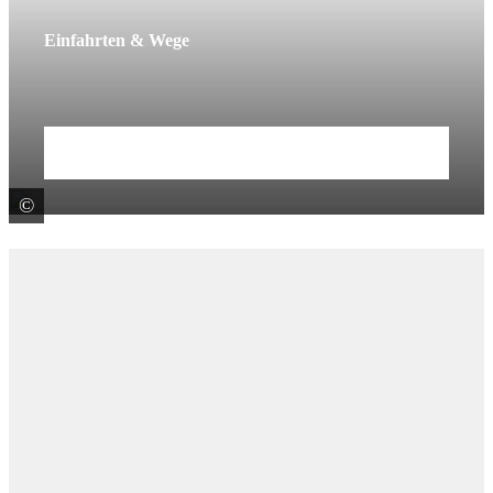
Einfahrten & Wege
Mehr erfahren
©
F. C. Nüdling Betonelemente GmbH u. Co. KG