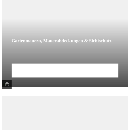
Gartenmauern, Mauerabdeckungen & Sichtschutz
Mehr erfahren
©
KANN GmbH Baustoffwerke