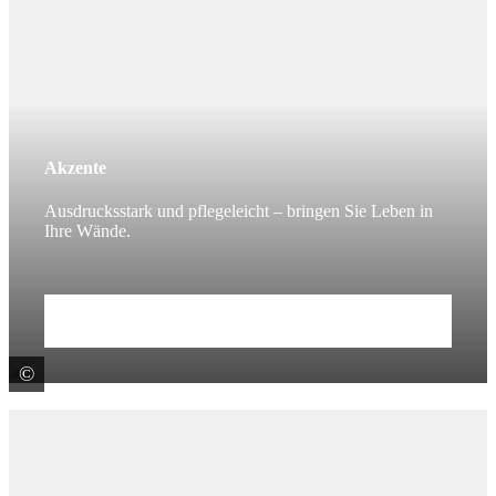
Akzente
Ausdrucksstark und pflegeleicht – bringen Sie Leben in
Ihre Wände.
Mehr erfahren
©
Fincibec S.p.A. - CENTURY -