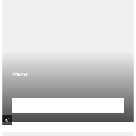
Pflaster
Mehr erfahren
©
Rekers Betonwerk GmbH + Co KG