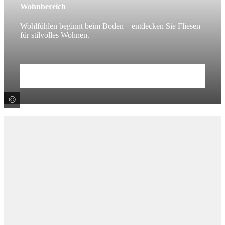
Wohnbereich
Wohlfühlen beginnt beim Boden – entdecken Sie Fliesen
für stilvolles Wohnen.
Mehr erfahren
©
Fincibec S.p.A. - CENTURY -