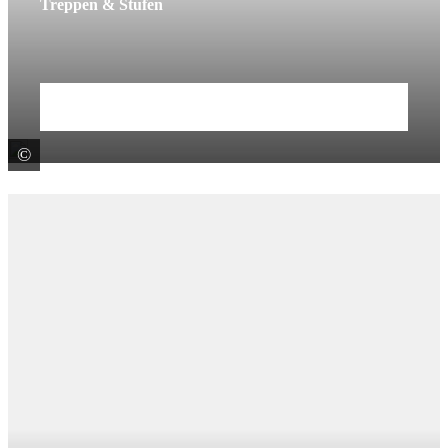
Treppen & Stufen
Mehr erfahren
©
Klostermann GmbH & Co. KG