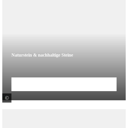
Naturstein & nachhaltige Steine
Mehr erfahren
©
Glöckel Natursteinwerk GmbH