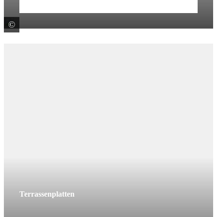
Mehr erfahren
©
KANN GmbH Baustoffwerke
Terrassenplatten