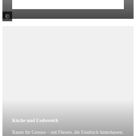
Mehr erfahren
©
V & B Fliesen GmbH
Küche und Essbereich
Raum für Genuss – mit Fliesen, die Eindruck hinterlassen.