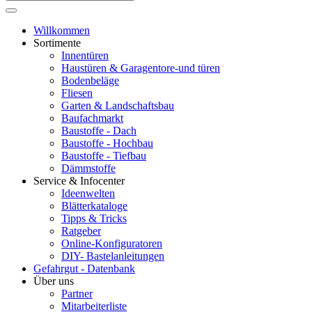
Willkommen
Sortimente
Innentüren
Haustüren & Garagentore-und türen
Bodenbeläge
Fliesen
Garten & Landschaftsbau
Baufachmarkt
Baustoffe - Dach
Baustoffe - Hochbau
Baustoffe - Tiefbau
Dämmstoffe
Service & Infocenter
Ideenwelten
Blätterkataloge
Tipps & Tricks
Ratgeber
Online-Konfiguratoren
DIY- Bastelanleitungen
Gefahrgut - Datenbank
Über uns
Partner
Mitarbeiterliste